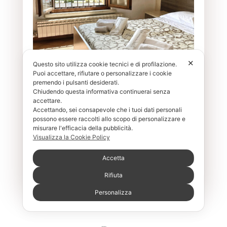
✕
Questo sito utilizza cookie tecnici e di profilazione.
Puoi accettare, rifiutare o personalizzare i cookie
premendo i pulsanti desiderati.
Isabella D'Este
Chiudendo questa informativa continuerai senza
accettare.
Camera familiare
Accettando, sei consapevole che i tuoi dati personali
4 posti letto
possono essere raccolti allo scopo di personalizzare e
misurare l'efficacia della pubblicità.
Visualizza la Cookie Policy
SCOPRI DI PIÙ
Accetta
Rifiuta
Personalizza