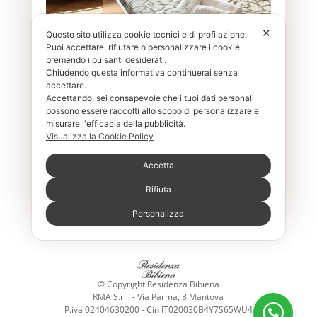
✕
Questo sito utilizza cookie tecnici e di profilazione.
Puoi accettare, rifiutare o personalizzare i cookie
premendo i pulsanti desiderati.
Isabella D'Este
Chiudendo questa informativa continuerai senza
accettare.
Camera familiare
Accettando, sei consapevole che i tuoi dati personali
4 posti letto
possono essere raccolti allo scopo di personalizzare e
misurare l'efficacia della pubblicità.
Visualizza la Cookie Policy
SCOPRI DI PIÙ
Accetta
Rifiuta
Personalizza
© Copyright Residenza Bibiena
RMA S.r.l. - Via Parma, 8 Mantova
P.iva 02404630200 - Cin IT020030B4Y7S65WU4