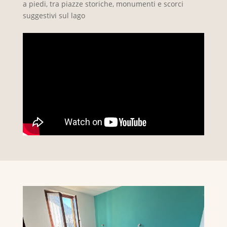
a piedi, tra piazze storiche, monumenti e scorci
suggestivi sul lago